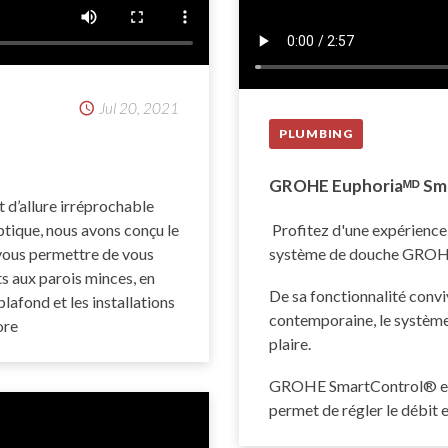
Jul 20, 2021
PLUMBING
GROHE Euphoriaᴹᴰ Sm
 d’allure irréprochable
ptique, nous avons conçu le
Profitez d'une expérience
 vous permettre de vous
système de douche GROHE
s aux parois minces, en
De sa fonctionnalité conviv
plafond et les installations
contemporaine, le système
ore
plaire.
GROHE SmartControl® est
permet de régler le débit 