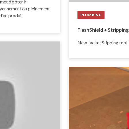
rmet d’obtenir
 moyennement ou pleinement
 d’un produit
PLUMBING
FlashShield + Strippin
New Jacket Stipping tool