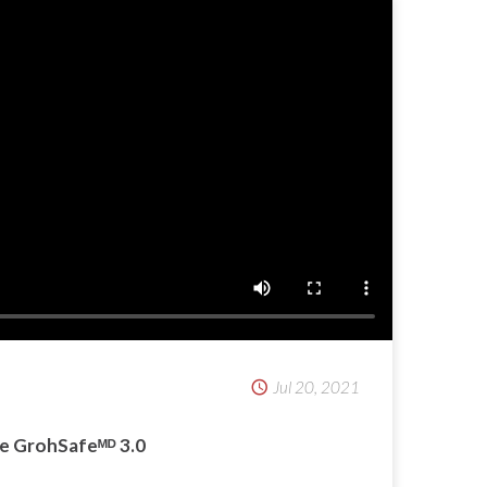
Jul 20, 2021
e GrohSafeᴹᴰ 3.0