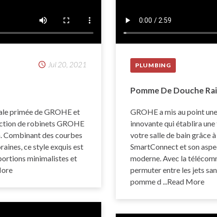
Jul 20, 2021
PLUMBING
Pomme De Douche Ra
onale primée de GROHE et
GROHE a mis au point une
llection de robinets GROHE
innovante qui établira un
on. Combinant des courbes
votre salle de bain grâc
aines, ce style exquis est
SmartConnect et son aspect
ortions minimalistes et
moderne. Avec la télécom
More
permuter entre les jets sa
pomme d
...Read More