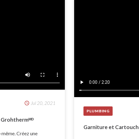
Jul 20, 2021
PLUMBING
s Grohthermᴹᴰ
Garniture et Cartouch
le-même. Créez une