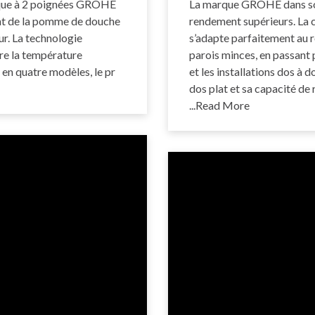
ique à 2 poignées GROHE
La marque GROHE dans son
nt de la pomme de douche
rendement supérieurs. La 
ur. La technologie
s’adapte parfaitement au r
e la température
parois minces, en passant p
 en quatre modèles, le pr
et les installations dos à 
dos plat et sa capacité de
...Read More